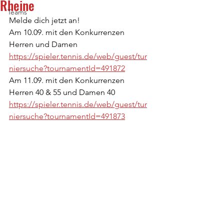
Rheine
Teams
Melde dich jetzt an! 
Am 10.09. mit den Konkurrenzen 
Herren und Damen 
https://spieler.tennis.de/web/guest/tur
niersuche?tournamentId=491872
Am 11.09. mit den Konkurrenzen 
Herren 40 & 55 und Damen 40
https://spieler.tennis.de/web/guest/tur
niersuche?tournamentId=491873