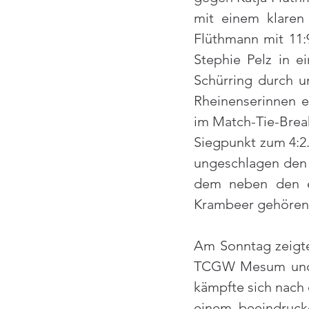
mit einem klaren 
Flüthmann mit 11:9
Stephie Pelz in e
Schürring durch u
Rheinenserinnen e
im Match-Tie-Break
Siegpunkt zum 4:2.
ungeschlagen den A
dem neben den er
Krambeer gehören
Am Sonntag zeigte
TCGW Mesum und si
kämpfte sich nach 
einem beeindrucke