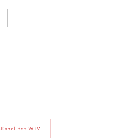
 beenden Saison ohne
rlage
Impressum
Datenschutz
b 22 e.V.
Kanal des WTV