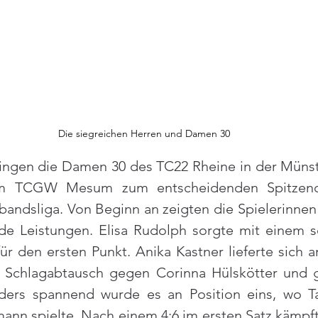
Die siegreichen Herren und Damen 30
gen die Damen 30 des TC22 Rheine in der Münste
m TCGW Mesum zum entscheidenden Spitzend
rbandsliga. Von Beginn an zeigten die Spielerinnen 
e Leistungen. Elisa Rudolph sorgte mit einem sol
ür den ersten Punkt. Anika Kastner lieferte sich an
 Schlagabtausch gegen Corinna Hülskötter und 
nders spannend wurde es an Position eins, wo T
ann spielte. Nach einem 4:6 im ersten Satz kämpfte