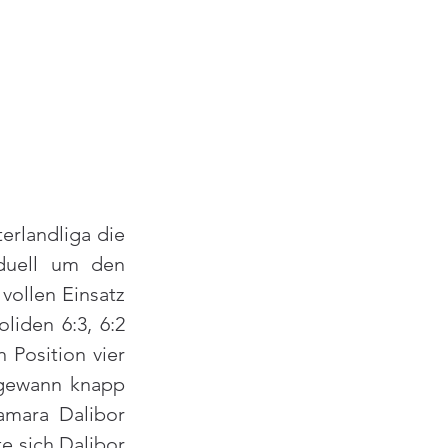
rlandliga die 
uell um den 
vollen Einsatz 
iden 6:3, 6:2 
 Position vier 
gewann knapp 
amara Dalibor 
 sich Dalibor 