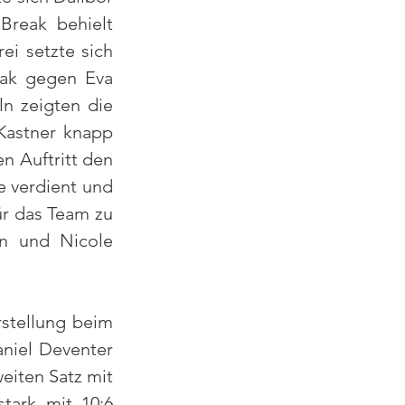
reak behielt 
i setzte sich 
ak gegen Eva 
n zeigten die 
Kastner knapp 
n Auftritt den 
 verdient und 
r das Team zu 
n und Nicole 
stellung beim 
iel Deventer 
iten Satz mit 
ark mit 10:6 