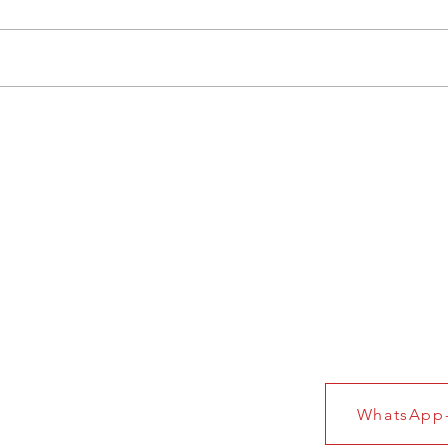
Gelungener Saisonstart der
Damen
Seniorenteams
Niede
ungszeiten Geschäftstelle
© 2022 Tennisclu
stags: 09.00 – 12.00 Uhr
wochs: 14:30 – 17:30 Uhr
WhatsApp-