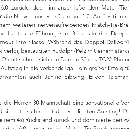
6:0 zurück, doch im anschließenden Match-Tie-B
 die Nerven und verkürzte auf 1:2. An Position dre
inem weiteren nervenaufreibenden Match-Tie-Bre
nd baute die Führung zum 3:1 
aus.In
 den Doppel
rneut ihre Klasse. Während das Doppel Dalibor/
 verlor, bestätigten Rudolph/Pelz mit einem starke
 Damit sichern sich die Damen 30 des TC22 Rheine
ufstieg in die Verbandsliga – ein großer Erfolg fü
wähnten auch Janine Sibbing, Eileen Teisman
.
 die Herren 30-Mannschaft eine sensationelle Vor
cherte sich damit den verdienten Aufstieg! Dan
einem 4:6 Rückstand zurück und dominierte den zwe
nden 6:0, bevor er im Match-Tie-Break nervenst