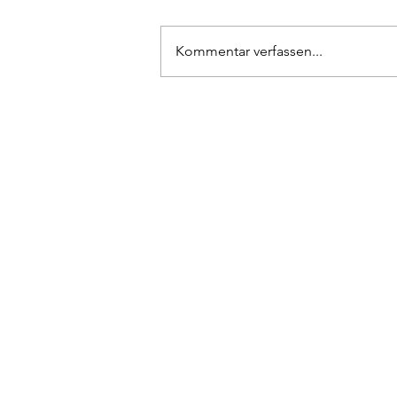
Kommentar verfassen...
Bericht zur
Mitgliederversammlung 2026
Tennisclub 22 e.V.
Elsa-Brändström-Weg 80
Öffn
48431 Rheine
Telefon: 0 59 71 / 5 11 38
Dien
Mitt
Email:
info@tc22-rheine.de