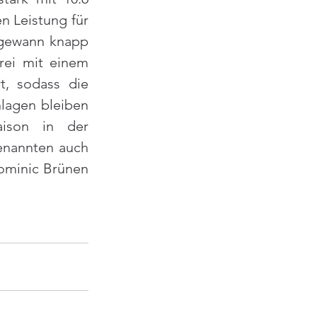
n Leistung für 
 gewann knapp 
rei mit einem 
, sodass die 
agen bleiben 
ison in der 
enannten auch 
ominic Brünen 