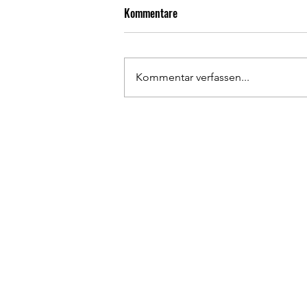
Kommentare
Kommentar verfassen...
Bericht zur
Mitgliederversammlung 2026
Tennisclub 22 e.V.
Elsa-Brändström-Weg 80
Öffn
48431 Rheine
Telefon: 0 59 71 / 5 11 38
Dien
Mitt
Email:
info@tc22-rheine.de