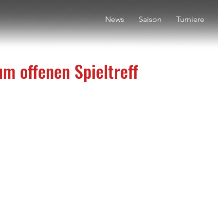
News
Saison
Turniere
um offenen Spieltreff