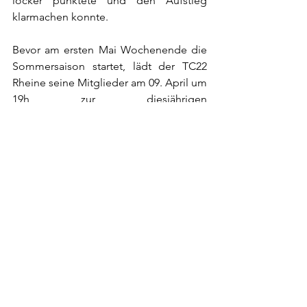
locker punktete und den Aufstieg 
klarmachen konnte.
Bevor am ersten Mai Wochenende die 
Sommersaison startet, lädt der TC22 
Rheine seine Mitglieder am 09. April um 
19h zur diesjährigen 
Mitgliederversammlung ins Clubhaus 
ein. (AK Gerards) 
Alle ansehen
Aktuelle Beiträge