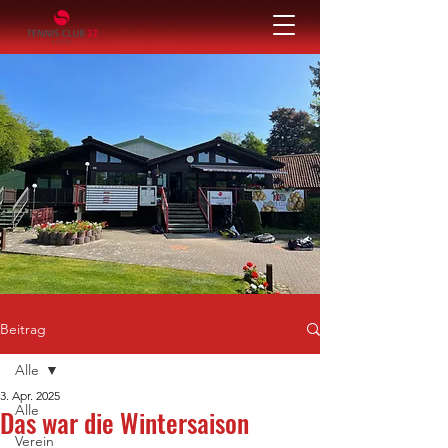
Beitrag
Alle
3. Apr. 2025
Alle
Das war die Wintersaison
Verein