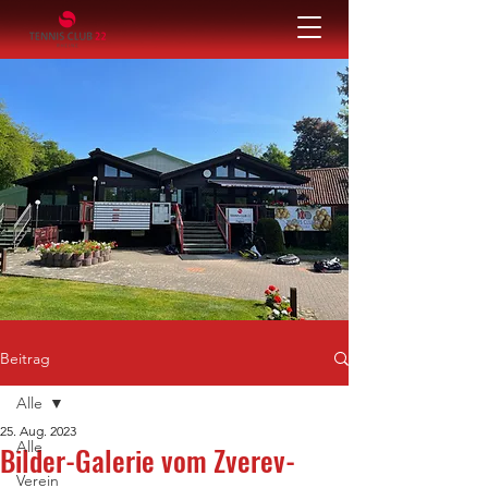
Beitrag
Alle
25. Aug. 2023
Alle
Bilder-Galerie vom Zverev-
Verein