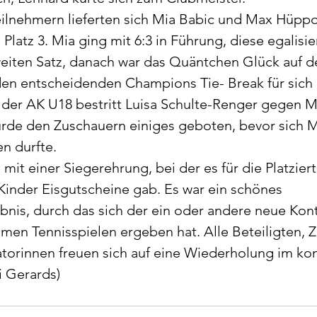
eilnehmern lieferten sich Mia Babic und Max Hüppo
tz 3. Mia ging mit 6:3 in Führung, diese egalisie
weiten Satz, danach war das Quäntchen Glück auf de
den entscheidenden Champions Tie- Break für sich
 der AK U18 bestritt Luisa Schulte-Renger gegen M
urde den Zuschauern einiges geboten, bevor sich M
n durfte.
mit einer Siegerehrung, bei der es für die Platziert
 Kinder Eisgutscheine gab. Es war ein schönes 
nis, durch das sich der ein oder andere neue Kon
en Tennisspielen ergeben hat. Alle Beteiligten, 
atorinnen freuen sich auf eine Wiederholung im 
hi Gerards)