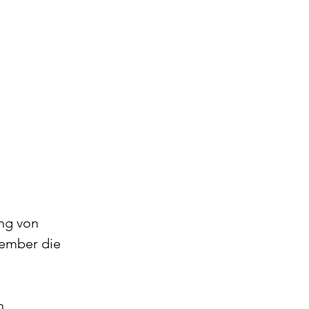
ng von 
ember die 
n 