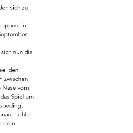
en sich zu 
ruppen, in 
 September 
sich nun die 
sel den 
en zwischen 
e Nase vorn.
das Spiel um 
tsbedingt 
nnard Lohle 
ch ein 