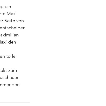
p ein 
rte Max 
r Seite von 
 entscheiden 
aximilian 
axi den 
en tolle 
takt zum 
Zuschauer 
kommenden 