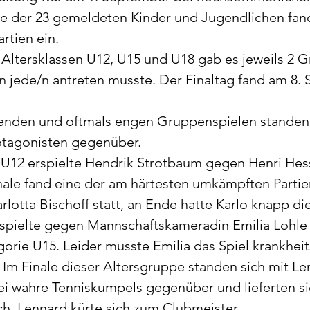
e der 23 gemeldeten Kinder und Jugendlichen fand
rtien ein.
Altersklassen U12, U15 und U18 gab es jeweils 2 G
 jede/n antreten musste. Der Finaltag fand am 8.
enden und oftmals engen Gruppenspielen standen 
otagonisten gegenüber.
e U12 erspielte Hendrik Strotbaum gegen Henri Hes
Finale fand eine der am härtesten umkämpften Parti
rlotta Bischoff statt, an Ende hatte Karlo knapp di
 spielte gegen Mannschaftskameradin Emilia Lohle 
egorie U15. Leider musste Emilia das Spiel krankhei
 Im Finale dieser Altersgruppe standen sich mit Le
wei wahre Tenniskumpels gegenüber und lieferten si
h, Lennard kürte sich zum Clubmeister.