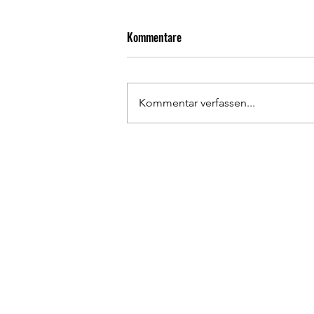
Kommentare
Kommentar verfassen...
Bericht zur
Mitgliederversammlung 2026
Tennisclub 22 e.V.
Elsa-Brändström-Weg 80
Öffn
48431 Rheine