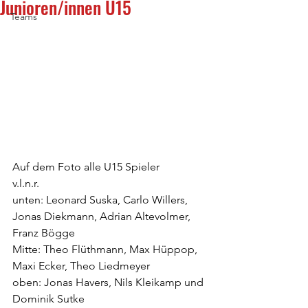
Junioren/innen U15
Teams
Auf dem Foto alle U15 Spieler
v.l.n.r.
unten: Leonard Suska, Carlo Willers, 
Jonas Diekmann, Adrian Altevolmer, 
Franz Bögge
Mitte: Theo Flüthmann, Max Hüppop, 
Maxi Ecker, Theo Liedmeyer
oben: Jonas Havers, Nils Kleikamp und 
Dominik Sutke