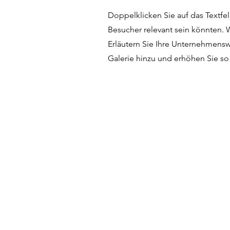
Doppelklicken Sie auf das Textfel
Besucher relevant sein könnten. 
Erläutern Sie Ihre Unternehmens
Galerie hinzu und erhöhen Sie so 
Tennisclub 22 e.V.
Elsa-Brändström-Weg 80
Öffn
48431 Rheine
Telefon: 0 59 71 / 5 11 38
Dien
Mitt
Email:
info@tc22-rheine.de