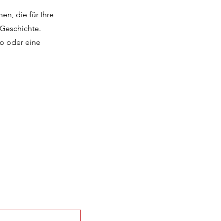
en, die für Ihre
 Geschichte.
o oder eine
Impressum
Datenschutz
b 22 e.V.